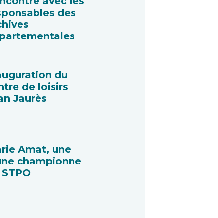
ncontre avec les
sponsables des
chives
partementales
auguration du
ntre de loisirs
an Jaurès
rie Amat, une
une championne
 STPO