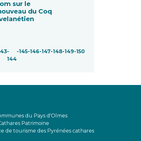
om sur le
nouveau du Coq
velanétien
143
-
-145
-146
-147
-148
-149
-150
144
mmunes du Pays d'Olmes
Cathares Patrimoine
ffice de tourisme des Pyrénées cathares