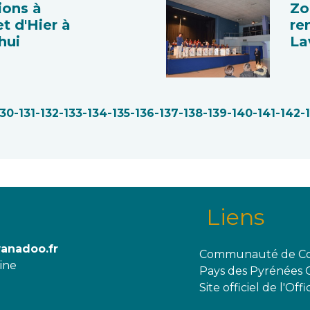
tions à
Zo
t d'Hier à
re
hui
La
130
-131
-132
-133
-134
-135
-136
-137
-138
-139
-140
-141
-142
-
Liens
wanadoo.fr
Communauté de Co
aine
Pays des Pyrénées 
Site officiel de l'O