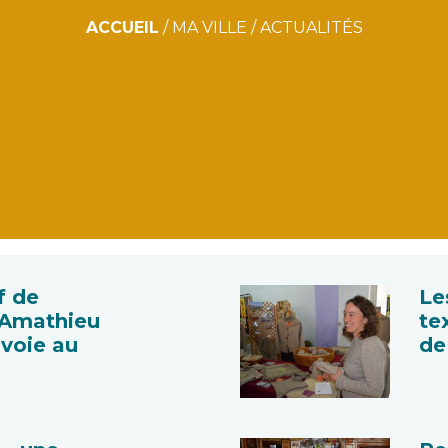
ACCUEIL
/
MA VILLE
/
ACTUALITÉS
f de
Le
Amathieu
te
nvoie au
de