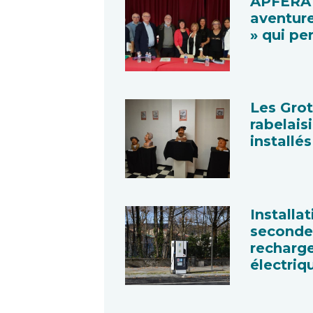
APFERA 
aventur
» qui pe
Les Gro
rabelais
installé
Installa
seconde
recharg
électriq