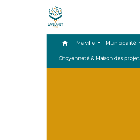
home
Ma ville
Municipalité
Citoyenneté & Maison des proje