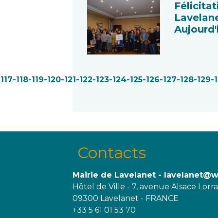
Félicita
Lavelane
Aujourd'
-117
-118
-119
-120
-121
-122
-123
-124
-125
-126
-127
-128
-129
-
Contacts
Mairie de Lavelanet - lavelanet@
Hôtel de Ville - 7, avenue Alsace Lorr
09300 Lavelanet - FRANCE
+33 5 61 01 53 70