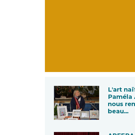
L'art naï
Paméla 
nous re
beau…