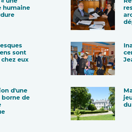
« une
Re
e humaine
re
rdure
ar
dé
tesques
In
iens sont
ce
s chez eux
Je
tion d'une
Ma
 borne de
je
e
du
ue