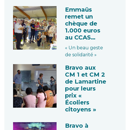
Emmaüs
remet un
chèque de
1.000 euros
au CCAS…
« Un beau geste
de solidarité »
Bravo aux
CM 1 et CM 2
de Lamartine
pour leurs
prix «
Écoliers
citoyens »
Bravo à