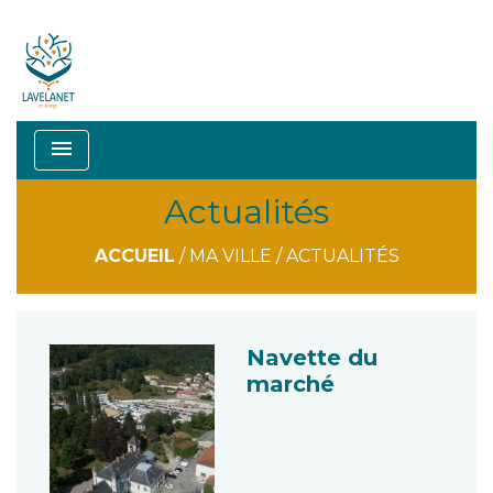
menu
Actualités
ACCUEIL
/
MA VILLE
/
ACTUALITÉS
Navette du
marché