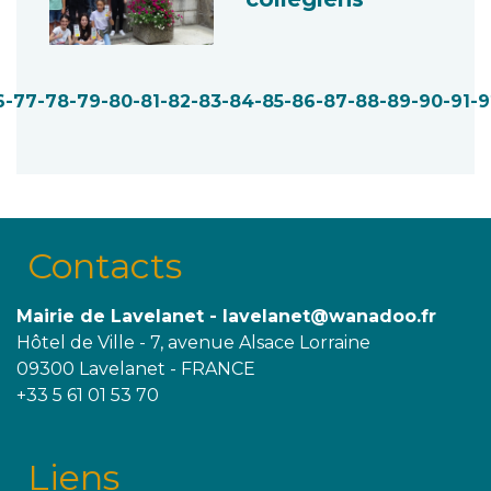
6
-77
-78
-79
-80
-81
-82
-83
-84
-85
-86
-87
-88
-89
-90
-91
-9
Contacts
Mairie de Lavelanet - lavelanet@wanadoo.fr
Hôtel de Ville - 7, avenue Alsace Lorraine
09300 Lavelanet - FRANCE
+33 5 61 01 53 70
Liens