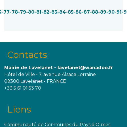
6
-77
-78
-79
-80
-81
-82
-83
-84
-85
-86
-87
-88
-89
-90
-91
-9
Contacts
Mairie de Lavelanet - lavelanet@wanadoo.fr
Hôtel de Ville - 7, avenue Alsace Lorraine
09300 Lavelanet - FRANCE
+33 5 61 01 53 70
Liens
Communauté de Communes du Pays d'Olmes