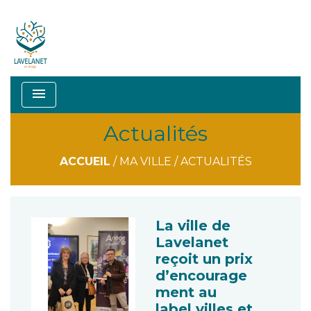
menu
Actualités
ACCUEIL
/
MA VILLE
/
ACTUALITÉS
La ville de
Lavelanet
reçoit un prix
d’encourage
ment au
label villes et