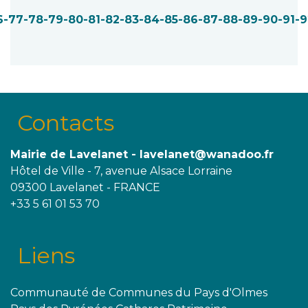
6
-77
-78
-79
-80
-81
-82
-83
-84
-85
-86
-87
-88
-89
-90
-91
-9
Contacts
Mairie de Lavelanet - lavelanet@wanadoo.fr
Hôtel de Ville - 7, avenue Alsace Lorraine
09300 Lavelanet - FRANCE
+33 5 61 01 53 70
Liens
Communauté de Communes du Pays d'Olmes