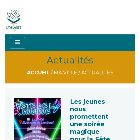
menu
Actualités
ACCUEIL
/
MA VILLE
/
ACTUALITÉS
Les jeunes
nous
promettent
une soirée
magique
pour la Fête