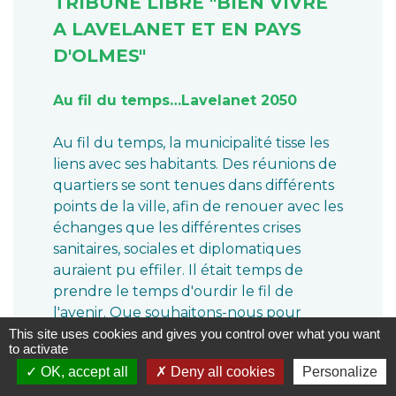
TRIBUNE LIBRE "BIEN VIVRE
A LAVELANET ET EN PAYS
D'OLMES"
Au fil du temps…Lavelanet 2050
Au fil du temps, la municipalité tisse les
liens avec ses habitants. Des réunions de
quartiers se sont tenues dans différents
points de la ville, afin de renouer avec les
échanges que les différentes crises
sanitaires, sociales et diplomatiques
auraient pu effiler. Il était temps de
prendre le temps d'ourdir le fil de
l'avenir. Que souhaitons-nous pour
notre Ville, notre territoire ? Une ville
This site uses cookies and gives you control over what you want
to activate
unie et apaisée, mais aussi une ville
OK, accept all
Deny all cookies
Personalize
dynamique et active. Notre projet de