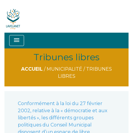
menu
Tribunes libres
ACCUEIL
/
MUNICIPALITÉ
/
TRIBUNES
LIBRES
Conformément à la loi du 27 février
2002, relative à la « démocratie et aux
libertés », les différents groupes
politiques du Conseil Municipal
disposent d’un espace de libre