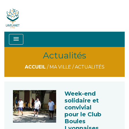
menu
Actualités
ACCUEIL
/
MA VILLE
/
ACTUALITÉS
Week-end
solidaire et
convivial
pour le Club
Boules
Lyonnaises