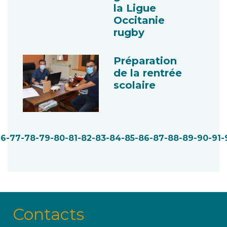
la Ligue
Occitanie
rugby
Préparation
de la rentrée
scolaire
76
-77
-78
-79
-80
-81
-82
-83
-84
-85
-86
-87
-88
-89
-90
-91
-
Contacts