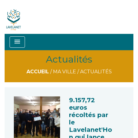
menu
Actualités
ACCUEIL
/
MA VILLE
/
ACTUALITÉS
9.157,72
euros
récoltés par
le
Lavelanet'Ho
n qui lance