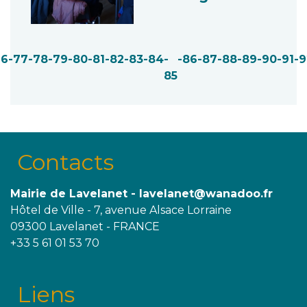
76
-77
-78
-79
-80
-81
-82
-83
-84
-
-86
-87
-88
-89
-90
-91
-9
85
Contacts
Mairie de Lavelanet - lavelanet@wanadoo.fr
Hôtel de Ville - 7, avenue Alsace Lorraine
09300 Lavelanet - FRANCE
+33 5 61 01 53 70
Liens