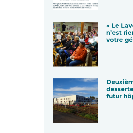
« Le Lav
n’est ri
votre gé
Deuxiè
desserte
futur hô