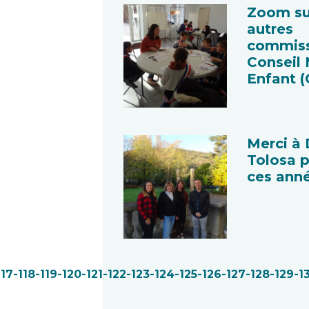
Zoom su
autres
commiss
Conseil 
Enfant 
Merci à
Tolosa p
ces ann
117
-118
-119
-120
-121
-122
-123
-124
-125
-126
-127
-128
-129
-1