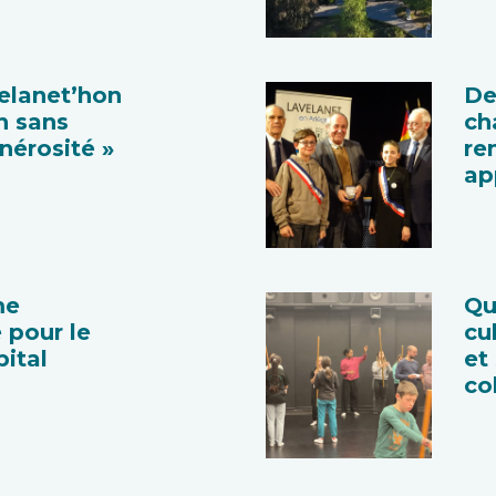
elanet’hon
De
en sans
ch
nérosité »
re
ap
me
Qu
 pour le
cu
pital
et
co