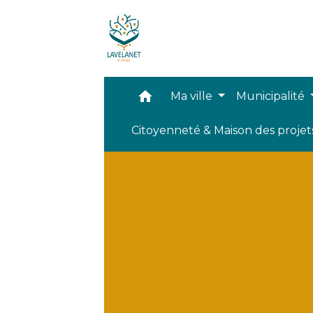
home
Ma ville
Municipalité
Citoyenneté & Maison des proje