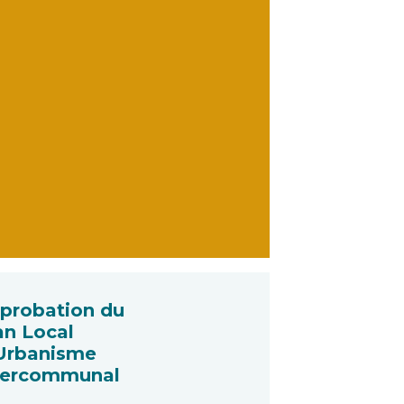
probation du
an Local
Urbanisme
tercommunal