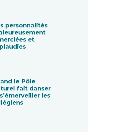
s personnalités
aleureusement
merciées et
plaudies
and le Pôle
lturel fait danser
 s’émerveiller les
llégiens