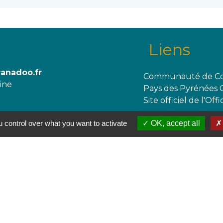
Liens
wanadoo.fr
Communauté de Co
aine
Pays des Pyrénées 
Site officiel de l'O
 control over what you want to activate
OK, accept all