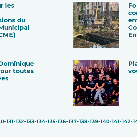
r les
Fo
co
ions du
en
Municipal
Co
(CME)
En
 Dominique
Pl
our toutes
vo
ées
30
-131
-132
-133
-134
-135
-136
-137
-138
-139
-140
-141
-142
-1