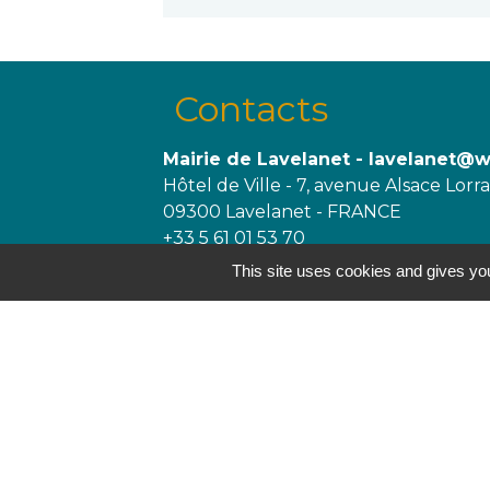
Contacts
Mairie de Lavelanet - lavelanet@
Hôtel de Ville - 7, avenue Alsace Lorr
09300 Lavelanet - FRANCE
+33 5 61 01 53 70
This site uses cookies and gives you
Jumelages
Trégueux, France
Melgaço, Portugal