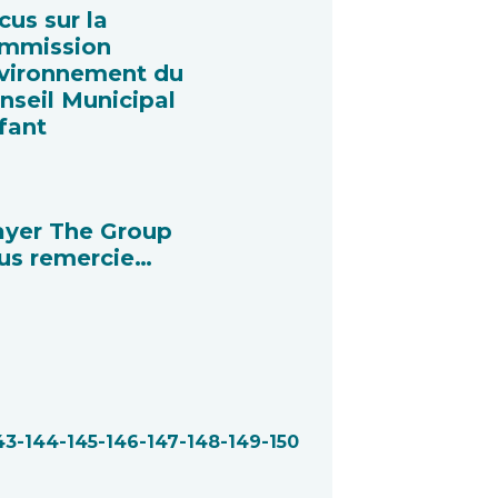
cus sur la
mmission
vironnement du
nseil Municipal
fant
ayer The Group
us remercie…
43
-144
-145
-146
-147
-148
-149
-150