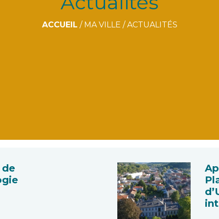
Actualités
ACCUEIL
/
MA VILLE
/
ACTUALITÉS
 de
Ap
ogie
Pl
d’
in