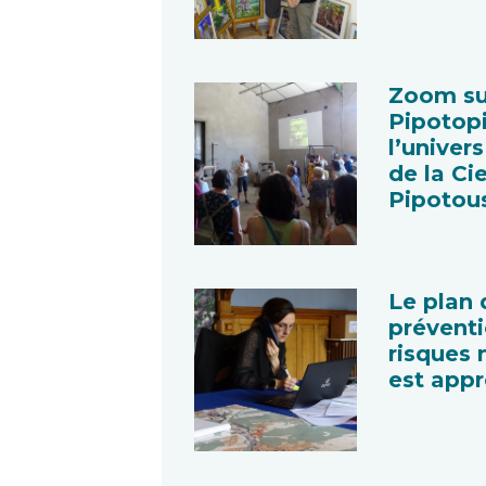
Zoom su
Pipotopi
l’univer
de la Ci
Pipotou
Le plan 
prévent
risques 
est app