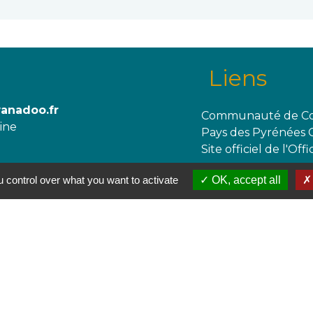
Liens
wanadoo.fr
Communauté de Co
aine
Pays des Pyrénées 
Site officiel de l'O
 control over what you want to activate
OK, accept all