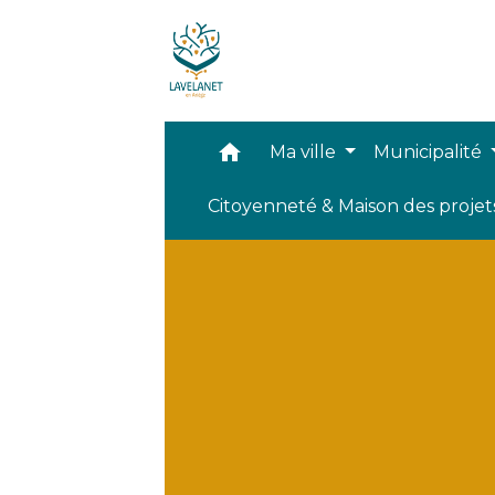
home
Ma ville
Municipalité
Citoyenneté & Maison des proje