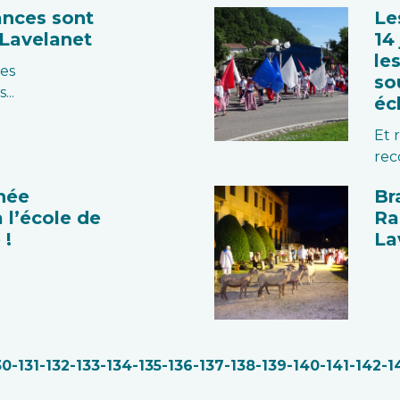
ances sont
Le
 Lavelanet
14 
les
es
so
...
éc
Et 
rec
née
Br
à l’école de
Ra
 !
La
30
-131
-132
-133
-134
-135
-136
-137
-138
-139
-140
-141
-142
-1