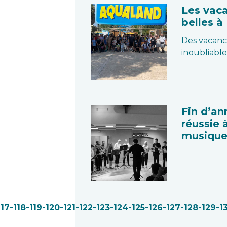
Les vac
belles à
Des vacanc
inoubliables
Fin d’an
réussie 
musique
117
-118
-119
-120
-121
-122
-123
-124
-125
-126
-127
-128
-129
-1