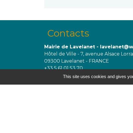
Contacts
Mairie de Lavelanet - lavelanet@
Hôtel de Ville - 7, avenue Alsace Lorr
09300 Lavelanet - FRANCE
+33 5 61 01 53 70
This site uses cookies and gives you
Jumelages
Trégueux, France
Melgaço, Portugal