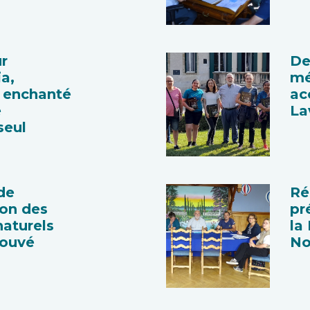
r
De
a,
mé
s enchanté
ac
e
La
seul
de
Ré
ion des
pr
naturels
la
rouvé
No