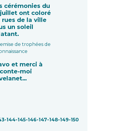
s cérémonies du
juillet ont coloré
 rues de la ville
us un soleil
latant.
remise de trophées de
onnaissance
avo et merci à
conte-moi
velanet…
43
-144
-145
-146
-147
-148
-149
-150