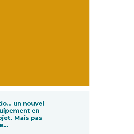
do… un nouvel
uipement en
ojet. Mais pas
e…