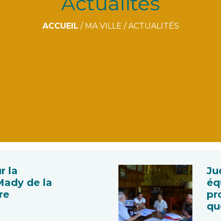
Actualités
ACCUEIL
/
MA VILLE
/
ACTUALITÉS
r la
Ju
Mady de la
éq
re
pr
qu