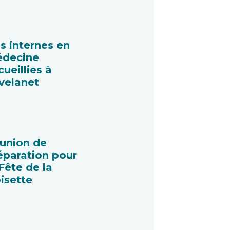
s internes en
decine
cueillies à
velanet
union de
éparation pour
 Fête de la
isette