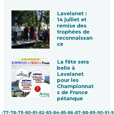
Lavelanet :
14 juillet et
remise des
trophées de
reconnaissan
ce
La fête sera
belle à
Lavelanet
pour les
Championnat
s de France
pétanque
-77
-78
-79
-80
-81
-82
-83
-84
-85
-86
-87
-88
-89
-90
-91
-9