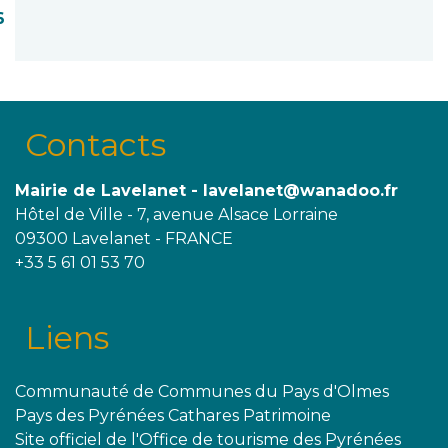
6
Contacts
Mairie de Lavelanet - lavelanet@wanadoo.fr
Hôtel de Ville - 7, avenue Alsace Lorraine
09300 Lavelanet - FRANCE
+33 5 61 01 53 70
Liens
Communauté de Communes du Pays d'Olmes
Pays des Pyrénées Cathares Patrimoine
Site officiel de l'Office de tourisme des Pyrénées