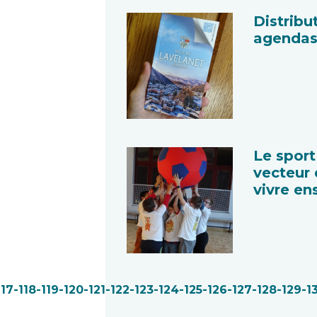
Distribu
agenda
Le spor
vecteur 
vivre e
117
-118
-119
-120
-121
-122
-123
-124
-125
-126
-127
-128
-129
-1