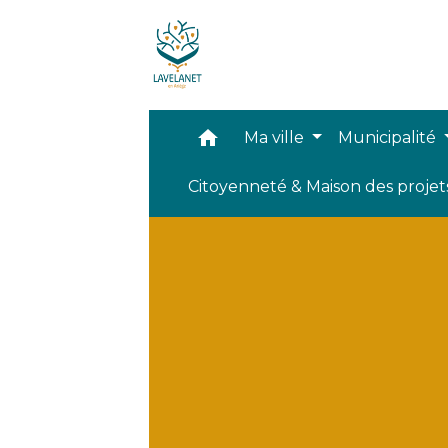
home
Ma ville
Municipalité
Citoyenneté & Maison des proje