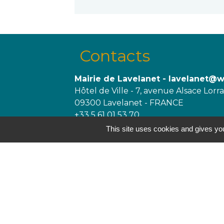
Contacts
Mairie de Lavelanet - lavelanet@
Hôtel de Ville - 7, avenue Alsace Lorr
09300 Lavelanet - FRANCE
+33 5 61 01 53 70
This site uses cookies and gives you
Jumelages
Trégueux, France
Melgaço, Portugal