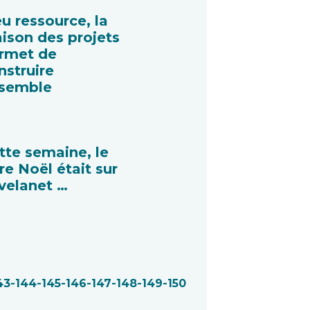
eu ressource, la
ison des projets
rmet de
nstruire
semble
tte semaine, le
re Noël était sur
velanet …
43
-144
-145
-146
-147
-148
-149
-150