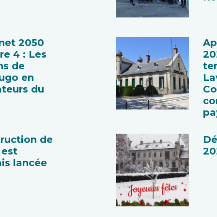
anet 2050
Ap
re 4 : Les
20
ns de
ter
Hugo en
La
ateurs du
Co
co
pa
ruction de
Dé
 est
20
is lancée