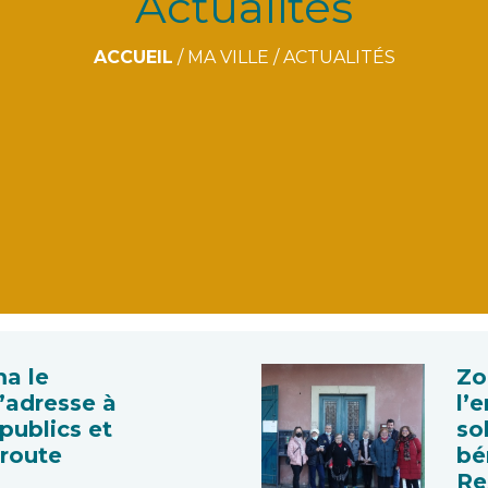
Actualités
ACCUEIL
/
MA VILLE
/
ACTUALITÉS
ma le
Zo
’adresse à
l’
 publics et
so
 route
bé
Re