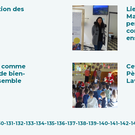
tion des
Li
s
Ma
pe
co
en
t comme
Ce
de bien-
Pè
nsemble
La
30
-131
-132
-133
-134
-135
-136
-137
-138
-139
-140
-141
-142
-1