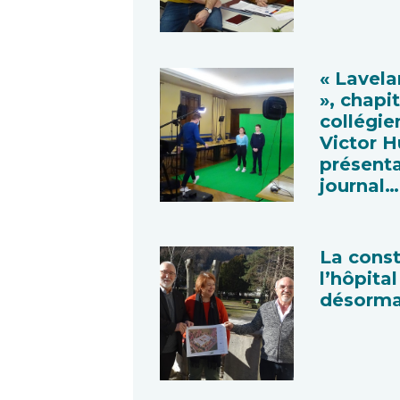
« Lavel
», chapit
collégie
Victor 
présent
journal…
La const
l’hôpital
désorma