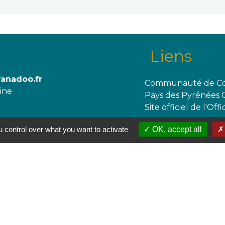
Liens
wanadoo.fr
Communauté de Co
aine
Pays des Pyrénées 
Site officiel de l'O
 control over what you want to activate
OK, accept all