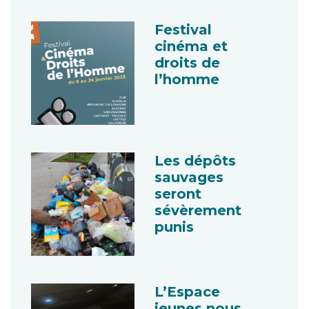
Festival
cinéma et
droits de
l’homme
Les dépôts
sauvages
seront
sévèrement
punis
L’Espace
jeunes nous