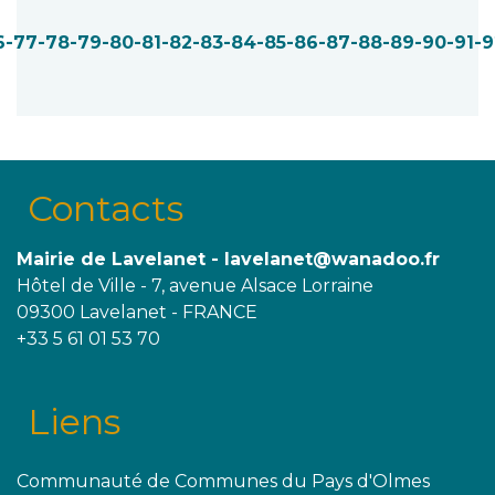
6
-77
-78
-79
-80
-81
-82
-83
-84
-85
-86
-87
-88
-89
-90
-91
-9
Contacts
Mairie de Lavelanet - lavelanet@wanadoo.fr
Hôtel de Ville - 7, avenue Alsace Lorraine
09300 Lavelanet - FRANCE
+33 5 61 01 53 70
Liens
Communauté de Communes du Pays d'Olmes