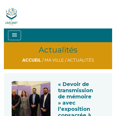
menu
Actualités
ACCUEIL
/
MA VILLE
/
ACTUALITÉS
« Devoir de
transmission
de mémoire
» avec
l’exposition
consacrée à