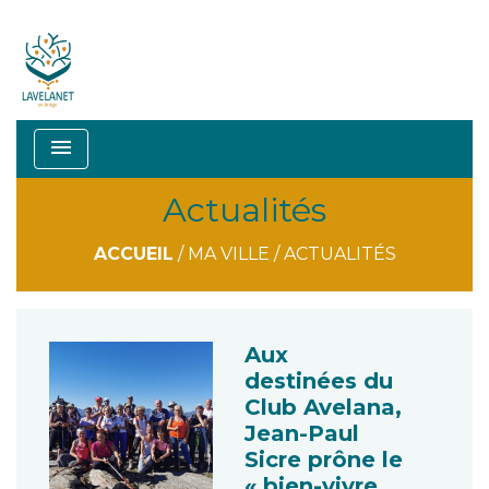
menu
Actualités
ACCUEIL
/
MA VILLE
/
ACTUALITÉS
Aux
destinées du
Club Avelana,
Jean-Paul
Sicre prône le
« bien-vivre