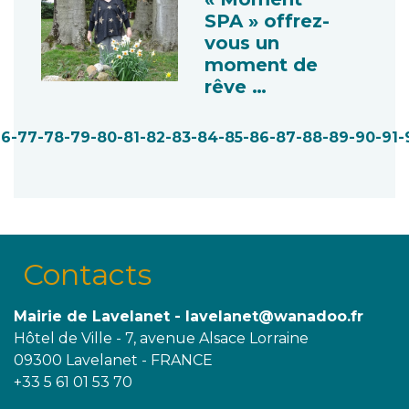
SPA » offrez-
vous un
moment de
rêve …
76
-77
-78
-79
-80
-81
-82
-83
-84
-85
-86
-87
-88
-89
-90
-91
-
Contacts
Mairie de Lavelanet - lavelanet@wanadoo.fr
Hôtel de Ville - 7, avenue Alsace Lorraine
09300 Lavelanet - FRANCE
+33 5 61 01 53 70