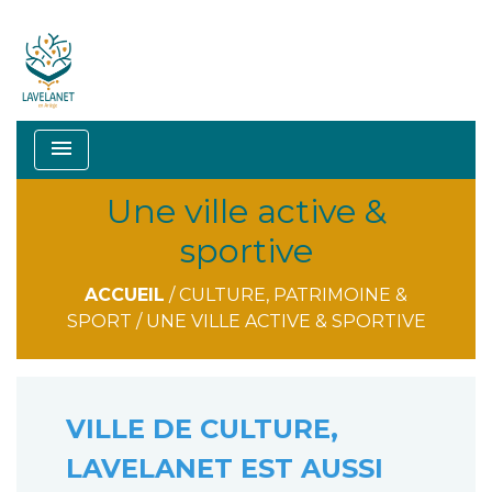
menu
Une ville active &
sportive
ACCUEIL
/
CULTURE, PATRIMOINE &
SPORT
/
UNE VILLE ACTIVE & SPORTIVE
VILLE DE CULTURE,
LAVELANET EST AUSSI