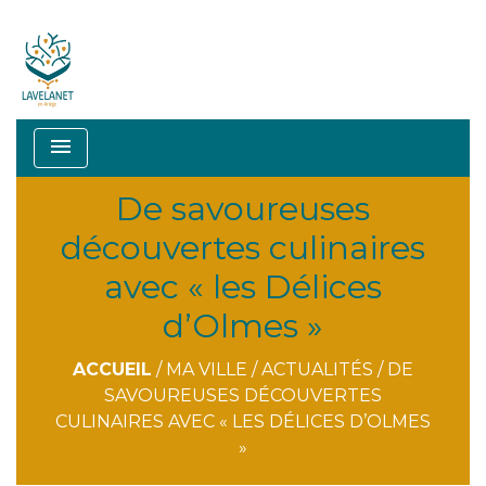
menu
De savoureuses
découvertes culinaires
avec « les Délices
d’Olmes »
ACCUEIL
/
MA VILLE
/
ACTUALITÉS
/
DE
SAVOUREUSES DÉCOUVERTES
CULINAIRES AVEC « LES DÉLICES D’OLMES
»