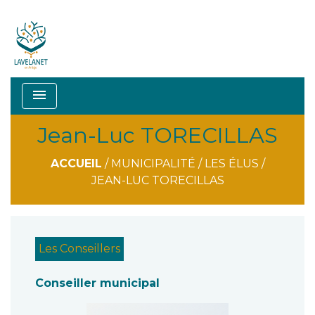
menu
Jean-Luc TORECILLAS
ACCUEIL
/
MUNICIPALITÉ
/
LES ÉLUS
/
JEAN-LUC TORECILLAS
Les Conseillers
Conseiller municipal