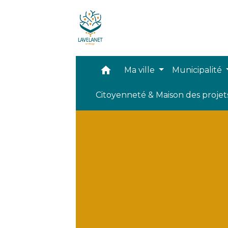
home
Ma ville
Municipalité
Citoyenneté & Maison des proje