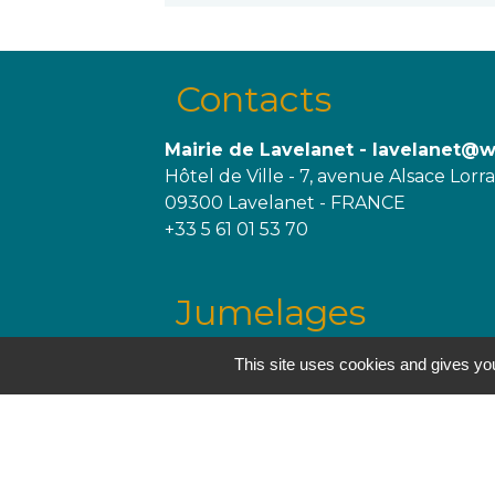
Contacts
Mairie de Lavelanet - lavelanet@
Hôtel de Ville - 7, avenue Alsace Lorr
09300 Lavelanet - FRANCE
+33 5 61 01 53 70
Jumelages
This site uses cookies and gives you
Trégueux, France
Melgaço, Portugal