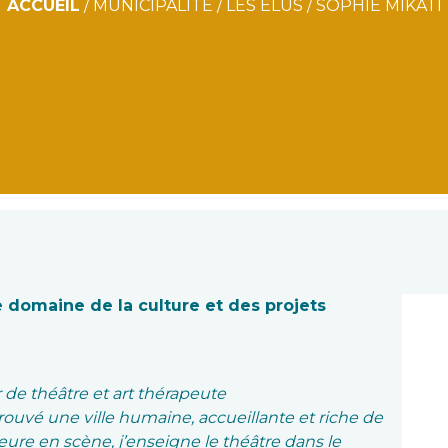
ACCUEIL
/
MUNICIPALITÉ
/
LES ÉLUS
/
SOPHIE MIKATI
e domaine de la culture et des projets
r de théâtre et art thérapeute
 trouvé une ville humaine, accueillante et riche de
re en scène, j’enseigne le théâtre dans le