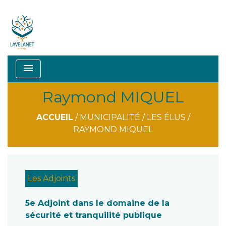
menu
Raymond MIQUEL
ACCUEIL
/
MUNICIPALITÉ
/
LES ÉLUS
/
RAYMOND MIQUEL
Les Adjoints
5e Adjoint dans le domaine de la
sécurité et tranquilité publique