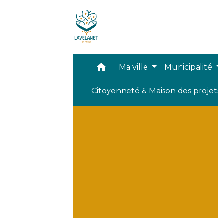
home
Ma ville
Municipalité
Citoyenneté & Maison des proje