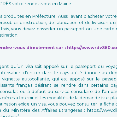
APRÈS votre rendez-vous en Mairie.
as produites en Préfecture. Aussi, avant d'acheter votre 
ssibles d'instruction, de fabrication et de livraison du
frais, vous devez posséder un passeport ou une carte n
stination.
endez-vous directement sur : https//:wwwrdv360.com
nt qu’un visa soit apposé sur le passeport du voya
torisation d’entrer dans le pays a été donnée au dem
gnette autocollante, qui est apposé sur le passepor
rtissants français désirant se rendre dans certaIns 
consulat ou à défaut au service consulaire de l’ambas
des pièces à fournir et les modalités de la demande (sur 
stination exige un visa, vous pouvez consulter la fich
du Ministère des Affaires Etrangères : https://www.dip
tination/