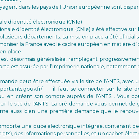
oyagent dans les pays de l’Union européenne sont dispens
ale d’identité électronique (CNIe)
ionale d’identité électronique (CNIe) a été effective sur 
lusieurs départements. La mise en place a été official
rmoniser la France avec le cadre européen en matière d’i
en place :
 est désormais généralisée, remplaçant progressivement 
rte est assurée par l’Imprimerie nationale, notamment d
nde peut être effectuée via le site de l’ANTS, avec un
port.ants.gouv.fr/ il faut se connecter sur le site d
ou en créant son compte auprès de l’ANTS . Vous p
ur le site de l'ANTS. La pré-demande vous permet de 
rne aussi bien une première demande que le renouve
comporte une puce électronique intégrée, contenant d
igts), des informations personnelles, et un cachet électr