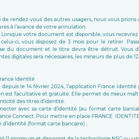
lai de rendez-vous des autres usagers, nous vous prio
res à l’avance de votre annulation.
té : Lorsque votre document est disponible, vous recevrez
lui-ci, vous disposez de 3 mois pour le retirer. Passé 
ise du document et le titre devra être détruit. Vous
tes digitales sera nécessaires, les mineurs de plus de 1
France Identité
e depuis le 14 février 2024, l’application France Identit
tion est facultative et gratuite. Elle permet de mieux maît
ticité des titres d’identité.
ecter avec sa carte d’identité (au format carte bancai
France Connect. Pour mettre en place FRANCE IDENTITE i
’identité (format carte bancaire) ;
11 minimum et disposant de la technologie NFC ou un