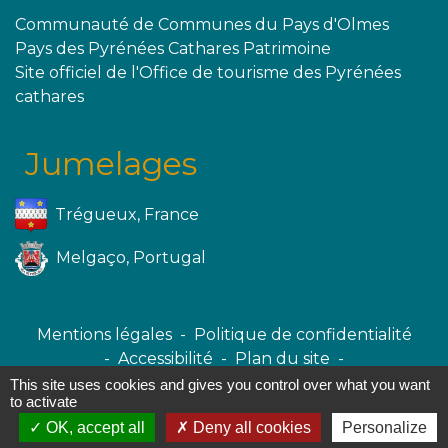
Communauté de Communes du Pays d'Olmes
Pays des Pyrénées Cathares Patrimoine
Site officiel de l'Office de tourisme des Pyrénées
cathares
Jumelages
Trégueux, France
Melgaço, Portugal
Mentions légales
-
Politique de confidentialité
-
Accessibilité
-
Plan du site
-
Gestion des cookies
This site uses cookies and gives you control over what you want
to activate
OK, accept all
Deny all cookies
Personalize
Site créé en partenariat avec Réseau des Communes