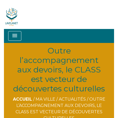
menu
Outre
l’accompagnement
aux devoirs, le CLASS
est vecteur de
découvertes culturelles
ACCUEIL
/
MA VILLE
/
ACTUALITÉS
/
OUTRE
L’ACCOMPAGNEMENT AUX DEVOIRS, LE
CLASS EST VECTEUR DE DÉCOUVERTES