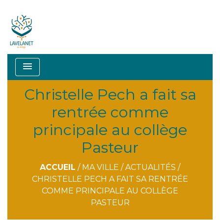
menu
Christelle Pech a fait sa
rentrée comme
principale au collège
Pasteur
ACCUEIL
/
MA VILLE
/
ACTUALITÉS
/
CHRISTELLE PECH A FAIT SA RENTRÉE
COMME PRINCIPALE AU COLLÈGE
PASTEUR