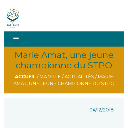
menu
Marie Amat, une jeune
championne du STPO
ACCUEIL
/
MA VILLE
/
ACTUALITÉS
/
MARIE
AMAT, UNE JEUNE CHAMPIONNE DU STPO
04/12/2018