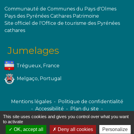
Communauté de Communes du Pays d'Olmes
Pays des Pyrénées Cathares Patrimoine
Site officiel de l'Office de tourisme des Pyrénées
cathares
Jumelages
Trégueux, France
Melgaço, Portugal
Mentions légales
-
Politique de confidentialité
-
Accessibilité
-
Plan du site
-
Gestion des cookies
This site uses cookies and gives you control over what you want
to activate
OK, accept all
Deny all cookies
Personalize
Site créé en partenariat avec Réseau des Communes