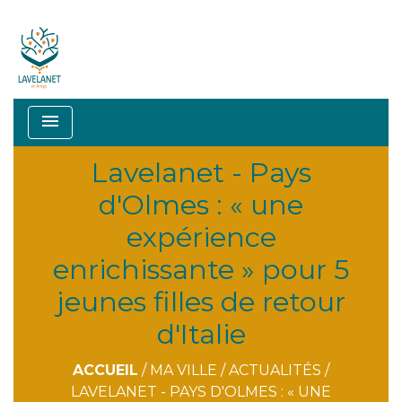
menu
Lavelanet - Pays
d'Olmes : « une
expérience
enrichissante » pour 5
jeunes filles de retour
d'Italie
ACCUEIL
/
MA VILLE
/
ACTUALITÉS
/
LAVELANET - PAYS D'OLMES : « UNE