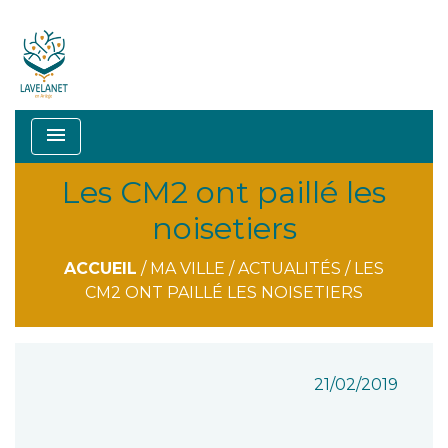
menu
Les CM2 ont paillé les
noisetiers
ACCUEIL
/
MA VILLE
/
ACTUALITÉS
/
LES
CM2 ONT PAILLÉ LES NOISETIERS
21/02/2019