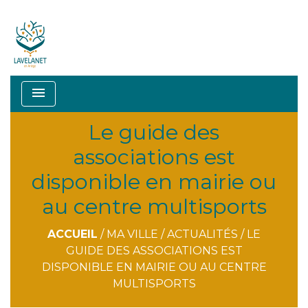
menu
Le guide des
associations est
disponible en mairie ou
au centre multisports
ACCUEIL
/
MA VILLE
/
ACTUALITÉS
/
LE
GUIDE DES ASSOCIATIONS EST
DISPONIBLE EN MAIRIE OU AU CENTRE
MULTISPORTS