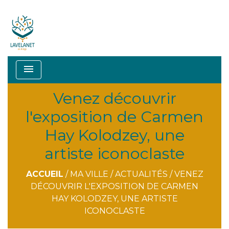
menu
Venez découvrir
l'exposition de Carmen
Hay Kolodzey, une
artiste iconoclaste
ACCUEIL
/
MA VILLE
/
ACTUALITÉS
/
VENEZ
DÉCOUVRIR L'EXPOSITION DE CARMEN
HAY KOLODZEY, UNE ARTISTE
ICONOCLASTE