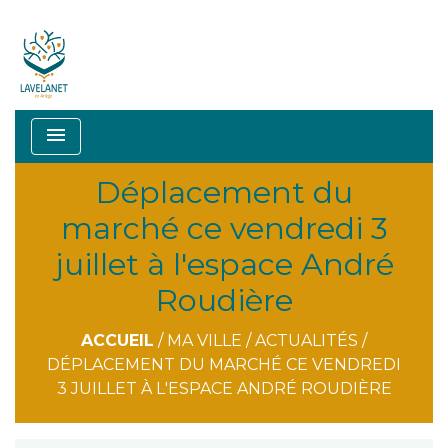
menu
Déplacement du
marché ce vendredi 3
juillet à l'espace André
Roudière
ACCUEIL
/
MA VILLE
/
ACTUALITÉS
/
DÉPLACEMENT DU MARCHÉ CE VENDREDI
3 JUILLET À L'ESPACE ANDRÉ ROUDIÈRE