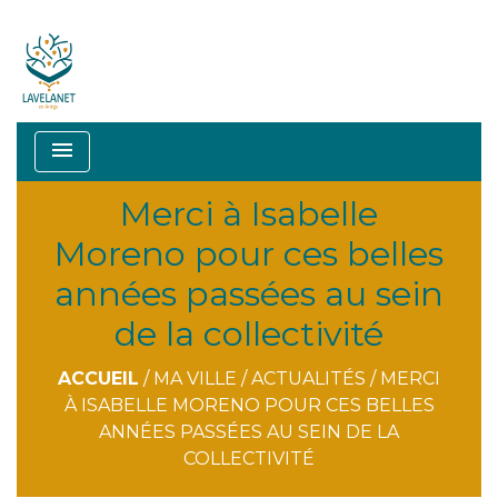
menu
Merci à Isabelle
Moreno pour ces belles
années passées au sein
de la collectivité
ACCUEIL
/
MA VILLE
/
ACTUALITÉS
/
MERCI
À ISABELLE MORENO POUR CES BELLES
ANNÉES PASSÉES AU SEIN DE LA
COLLECTIVITÉ