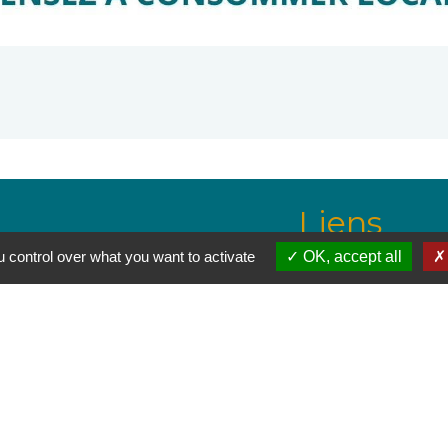
Liens
 control over what you want to activate
OK, accept all
wanadoo.fr
Communauté de Co
aine
Pays des Pyrénées 
Site officiel de l'O