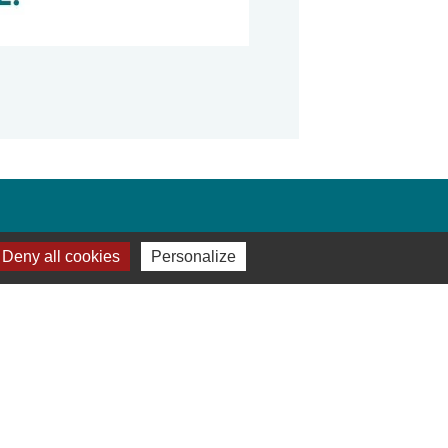
Deny all cookies
Personalize
mmunes du Pays d'Olmes
Cathares Patrimoine
ffice de tourisme des Pyrénées cathares