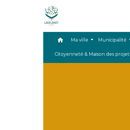
home
Ma ville
Municipalité
Citoyenneté & Maison des proje