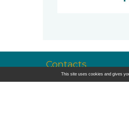
Contacts
This site uses cookies and gives you
Mairie de Lavelanet - lavelanet@
Hôtel de Ville - 7, avenue Alsace Lorr
09300 Lavelanet - FRANCE
+33 5 61 01 53 70
Jumelages