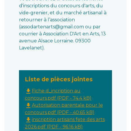
d'inscriptions du concours d'arts, du
vide-grenier, et du marché artisanal à
retourner à l’association
(assodartenarts@gmail.com ou par
courrier à Association D'Art en Arts, 13
avenue Alsace Lorraine. 09300
Lavelanet).
Liste de pièces jointes
file_download
Fiche d_incription au
concours.pdf (PDF - 74.4 kB)
file_download
Autorisation parentale pour le
concours.pdf (PDF - 40.65 kB)
file_download
inscription artisans fete des arts
2026.pdf (PDF - 96.16 kB)