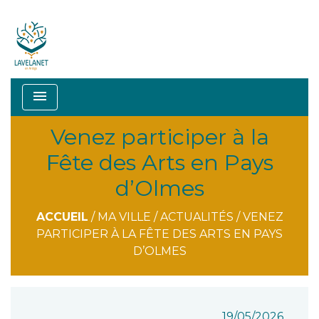
menu
Venez participer à la
Fête des Arts en Pays
d’Olmes
ACCUEIL
/
MA VILLE
/
ACTUALITÉS
/
VENEZ
PARTICIPER À LA FÊTE DES ARTS EN PAYS
D’OLMES
19/05/2026