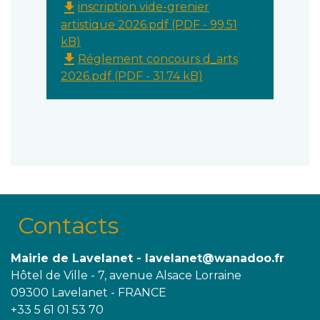
file_download
inscription vide-grenier
artistique 2026.pdf (PDF - 99.51
kB)
file_download
Réglement concours d_arts
2026.pdf (PDF - 31.74 kB)
Contacts
Mairie de Lavelanet - lavelanet@wanadoo.fr
Hôtel de Ville - 7, avenue Alsace Lorraine
09300 Lavelanet - FRANCE
+33 5 61 01 53 70