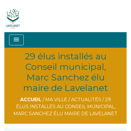
menu
29 élus installés au
Conseil municipal,
Marc Sanchez élu
maire de Lavelanet
ACCUEIL
/
MA VILLE
/
ACTUALITÉS
/
29
ÉLUS INSTALLÉS AU CONSEIL MUNICIPAL,
MARC SANCHEZ ÉLU MAIRE DE LAVELANET