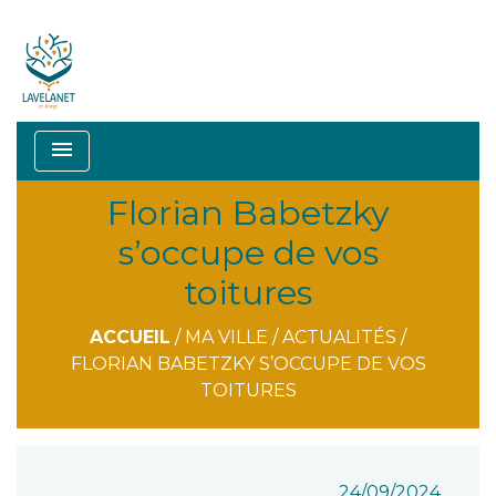
menu
Florian Babetzky
s’occupe de vos
toitures
ACCUEIL
/
MA VILLE
/
ACTUALITÉS
/
FLORIAN BABETZKY S’OCCUPE DE VOS
TOITURES
24/09/2024