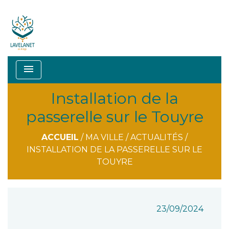
menu
Installation de la
passerelle sur le Touyre
ACCUEIL
/
MA VILLE
/
ACTUALITÉS
/
INSTALLATION DE LA PASSERELLE SUR LE
TOUYRE
23/09/2024