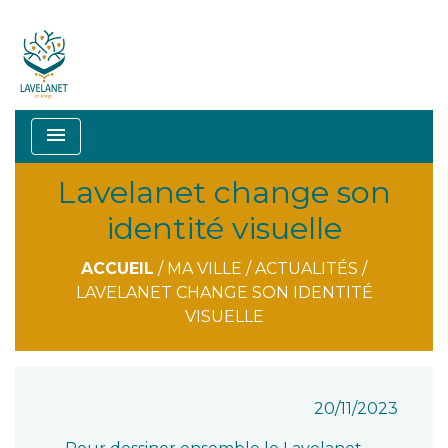
menu
Lavelanet change son
identité visuelle
ACCUEIL
/
MA VILLE
/
ACTUALITÉS
/
LAVELANET CHANGE SON IDENTITÉ
VISUELLE
20/11/2023