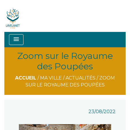
menu
Zoom sur le Royaume
des Poupées
ACCUEIL
/
MA VILLE
/
ACTUALITÉS
/
ZOOM
SUR LE ROYAUME DES POUPÉES
23/08/2022