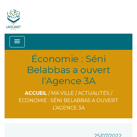
menu
Économie : Séni
Belabbas a ouvert
l’Agence 3A
ACCUEIL
/
MA VILLE
/
ACTUALITÉS
/
ÉCONOMIE : SÉNI BELABBAS A OUVERT
L’AGENCE 3A
25/07/2022