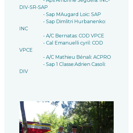
- Aps Ambrine Séguéla: INC-
DIV-SR-SAP
- Sap MAugard Loic: SAP
- Sap Dimlitri Hurbanenko:
INC
- A/C Bernatas: COD VPCE
- Cal Emanuelli cyril: COD
VPCE
- A/C Mathieu Bénali: ACPRO
- Sap 1 Classe:Adrien Casoli:
DIV