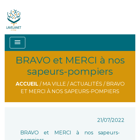
menu
BRAVO et MERCI à nos
sapeurs-pompiers
ACCUEIL
/
MA VILLE
/
ACTUALITÉS
/
BRAVO
ET MERCI À NOS SAPEURS-POMPIERS
21/07/2022
BRAVO et MERCI à nos sapeurs-