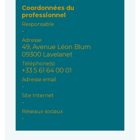
Coordonnées du
professionnel
Responsable
-
Adresse
49, Avenue Léon Blum
09300 Lavelanet
Téléphone(s)
+33 5 61 64 00 01
Adresse email
-
Site Internet
-
Réseaux sociaux
-