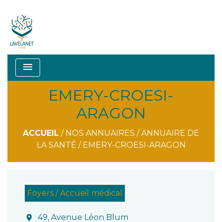
menu
EMERY-CROESI-
ARAGON
ACCUEIL
/
NOS ANNUAIRES
/
ANNUAIRE DE
LA SANTÉ
/
EMERY-CROESI-ARAGON
Foyers / Accueil médical
49, Avenue Léon Blum
location_on