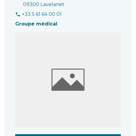
09300 Lavelanet
+33 5 61 64 00 01
phone
Groupe médical