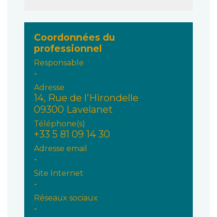
Coordonnées du
professionnel
Responsable
-
Adresse
14, Rue de l'Hirondelle
09300 Lavelanet
Téléphone(s)
+33 5 81 09 14 30
Adresse email
-
Site Internet
-
Réseaux sociaux
-