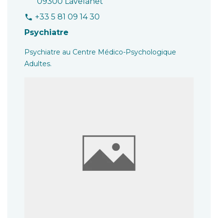
09300 Lavelanet
+33 5 81 09 14 30
phone
Psychiatre
Psychiatre au Centre Médico-Psychologique
Adultes.