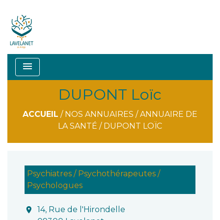
menu
DUPONT Loïc
ACCUEIL
/
NOS ANNUAIRES
/
ANNUAIRE DE
LA SANTÉ
/
DUPONT LOÏC
Psychiatres / Psychothérapeutes /
Psychologues
14, Rue de l'Hirondelle
location_on