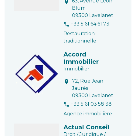
63, Avenue Léon
location_on
Blum
09300 Lavelanet
+33 5 61 64 61 73
phone
Restauration
traditionnelle
Accord
Immobilier
Immobilier
72, Rue Jean
location_on
Jaurès
09300 Lavelanet
+33 5 61 03 58 38
phone
Agence immobilière
Actual Conseil
Droit / Juridique /