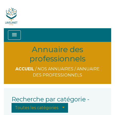
menu
Annuaire des
professionnels
ACCUEIL
/
NOS ANNUAIRES
/
ANNUAIRE
DES PROFESSIONNELS
Recherche par catégorie -
Toutes les catégories