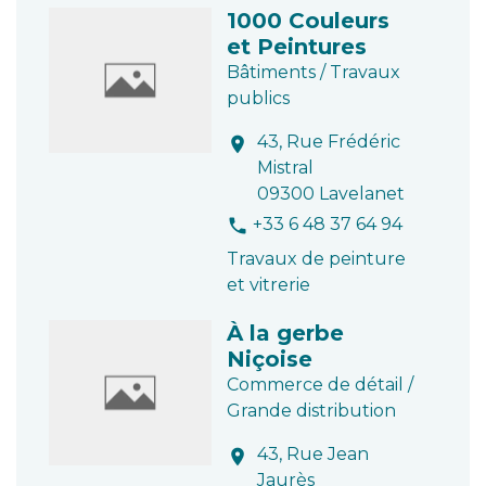
1000 Couleurs
et Peintures
Bâtiments / Travaux
publics
43, Rue Frédéric
location_on
Mistral
09300 Lavelanet
+33 6 48 37 64 94
phone
Travaux de peinture
et vitrerie
À la gerbe
Niçoise
Commerce de détail /
Grande distribution
43, Rue Jean
location_on
Jaurès