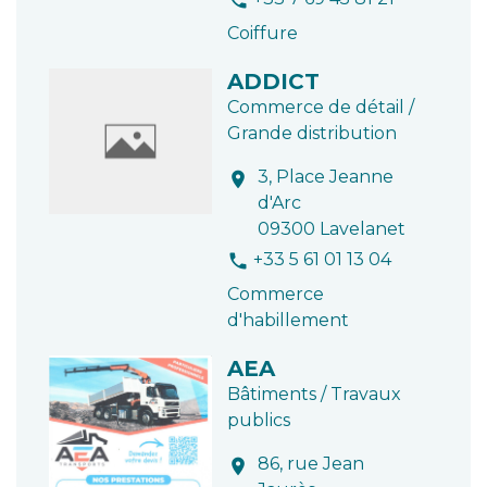
Coiffure
ADDICT
Commerce de détail /
Grande distribution
3, Place Jeanne
location_on
d'Arc
09300 Lavelanet
+33 5 61 01 13 04
phone
Commerce
d'habillement
AEA
Bâtiments / Travaux
publics
86, rue Jean
location_on