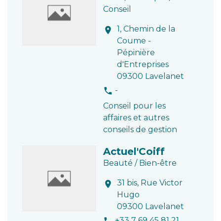
Conseil
1, Chemin de la
location_on
Coume -
Pépinière
d'Entreprises
09300 Lavelanet
-
phone
Conseil pour les
affaires et autres
conseils de gestion
Actuel'Coiff
Beauté / Bien-être
31 bis, Rue Victor
location_on
Hugo
09300 Lavelanet
+33 7 69 45 81 21
phone