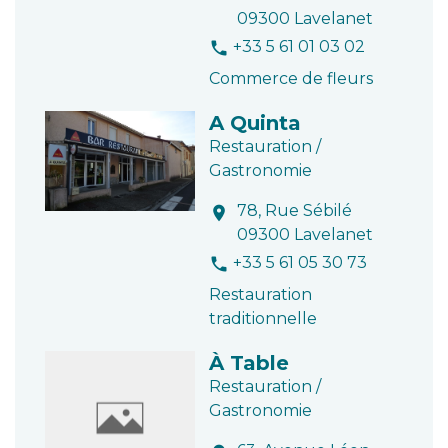
09300 Lavelanet
+33 5 61 01 03 02
phone
Commerce de fleurs
A Quinta
Restauration /
Gastronomie
78, Rue Sébilé
location_on
09300 Lavelanet
+33 5 61 05 30 73
phone
Restauration
traditionnelle
À Table
Restauration /
Gastronomie