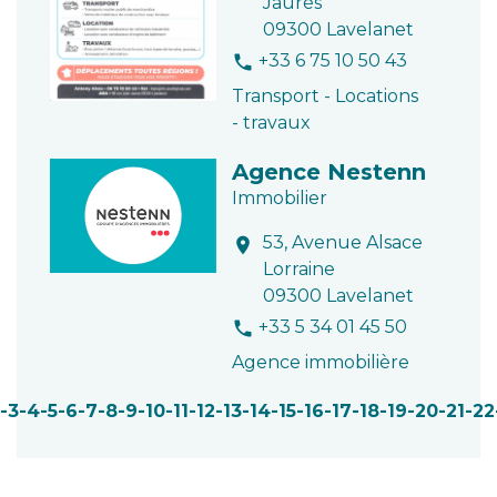
Jaurès
09300 Lavelanet
+33 6 75 10 50 43
phone
Transport - Locations
- travaux
Agence Nestenn
Immobilier
53, Avenue Alsace
location_on
Lorraine
09300 Lavelanet
+33 5 34 01 45 50
phone
Agence immobilière
-3
-4
-5
-6
-7
-8
-9
-10
-11
-12
-13
-14
-15
-16
-17
-18
-19
-20
-21
-22