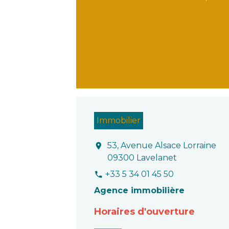
Immobilier
53, Avenue Alsace Lorraine
location_on
09300 Lavelanet
+33 5 34 01 45 50
phone
Agence immobilière
Horaires d'ouverture
______