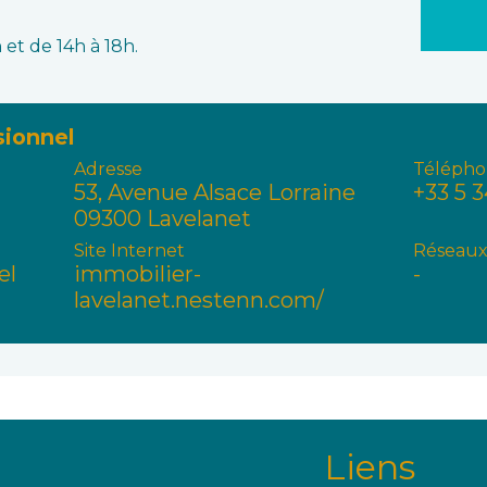
et de 14h à 18h.
sionnel
Adresse
Télépho
53, Avenue Alsace Lorraine
+33 5 3
09300 Lavelanet
Site Internet
Réseaux
el
immobilier-
-
lavelanet.nestenn.com/
Liens