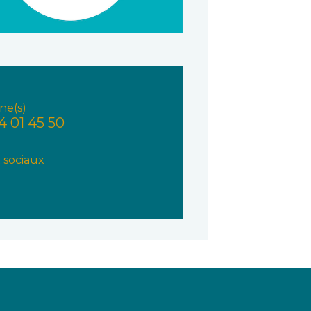
ne(s)
4 01 45 50
 sociaux