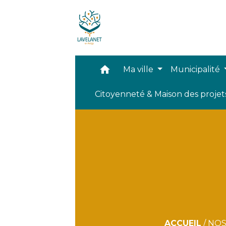
home
Ma ville
Municipalité
Citoyenneté & Maison des proje
ACCUEIL
/
NOS