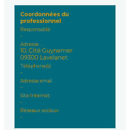
Coordonnées du
professionnel
Responsable
-
Adresse
10, Cité Guynemer
09300 Lavelanet
Téléphone(s)
-
Adresse email
-
Site Internet
-
Réseaux sociaux
-