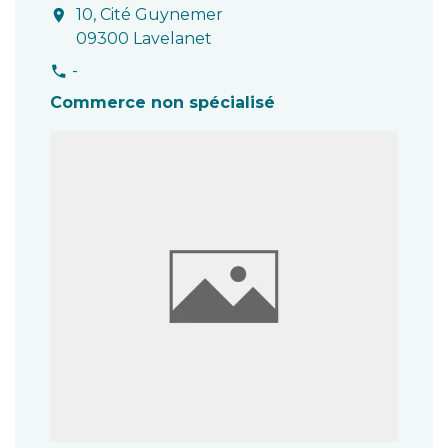
10, Cité Guynemer
location_on
09300 Lavelanet
-
phone
Commerce non spécialisé