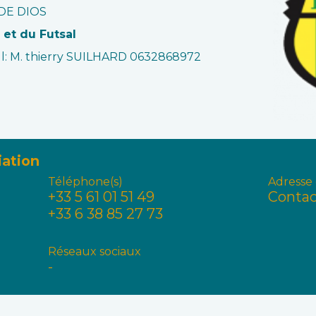
 DE DIOS
 et du Futsal
all: M. thierry SUILHARD 0632868972
iation
Téléphone(s)
Adresse 
+33 5 61 01 51 49
Contac
+33 6 38 85 27 73
Réseaux sociaux
-