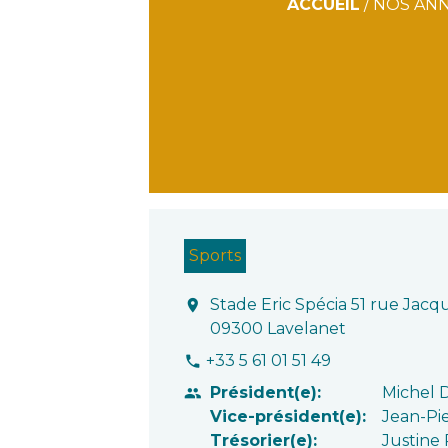
ACCUEIL
/
NOS AN
Sports
Stade Eric Spécia 51 rue Jacq
location_on
09300 Lavelanet
+33 5 61 01 51 49
phone
Président(e):
Michel
people
Vice-président(e):
Jean-Pi
Trésorier(e):
Justine