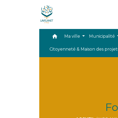
home
Ma ville
Municipalité
Citoyenneté & Maison des proje
Fo