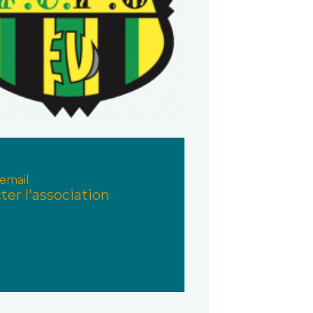
email
ter l'association