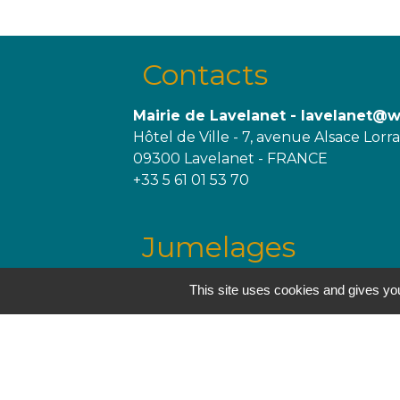
Contacts
Mairie de Lavelanet - lavelanet@
Hôtel de Ville - 7, avenue Alsace Lorr
09300 Lavelanet - FRANCE
+33 5 61 01 53 70
Jumelages
This site uses cookies and gives you
Trégueux, France
Melgaço, Portugal
Mentions légales
-
P