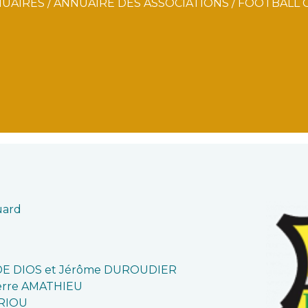
NUAIRES
/
ANNUAIRE DES ASSOCIATIONS
/
FOOTBALL C
uard
 DE DIOS et Jérôme DUROUDIER
erre AMATHIEU
 RIOU