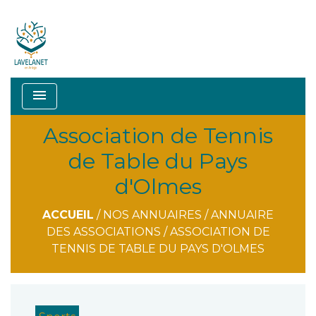
menu
Association de Tennis
de Table du Pays
d'Olmes
ACCUEIL
/
NOS ANNUAIRES
/
ANNUAIRE
DES ASSOCIATIONS
/
ASSOCIATION DE
TENNIS DE TABLE DU PAYS D'OLMES