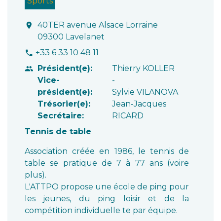
Sports
40TER avenue Alsace Lorraine
location_on
09300 Lavelanet
+33 6 33 10 48 11
phone
Président(e):
Thierry KOLLER
people
Vice-
-
président(e):
Sylvie VILANOVA
Trésorier(e):
Jean-Jacques
Secrétaire:
RICARD
Tennis de table
Association créée en 1986, le tennis de
table se pratique de 7 à 77 ans (voire
plus).
L'ATTPO propose une école de ping pour
les jeunes, du ping loisir et de la
compétition individuelle te par équipe.