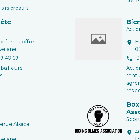
cours
sirs créatifs
nête
Bien
Actio
aréchal Joffre
E
location_on
velanet
0
09 40 69
+3
phone
 bailleurs
Actio
s
sont 
agrém
résid
b
Box
Ass
Sport
venue Alsace
4
location_on
velanet
L