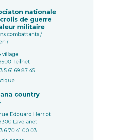
ociaton nationale
crolis de guerre
aleur militaire
ns combattants /
enir
 village
9500 Teilhet
3 5 61 69 87 45
otique
lana country
s
 rue Edouard Herriot
9300 Lavelanet
3 6 70 41 00 03