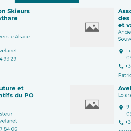
on Skieurs
Ass
athare
des 
et v
Ancie
venue Alsace
Souv
velanet
Le
location_on
0
4 93 29
+3
phone
Patri
uture et
Ave
éatifs du PO
Loisir
9
location_on
asteur
0
velanet
+3
phone
67 84 06