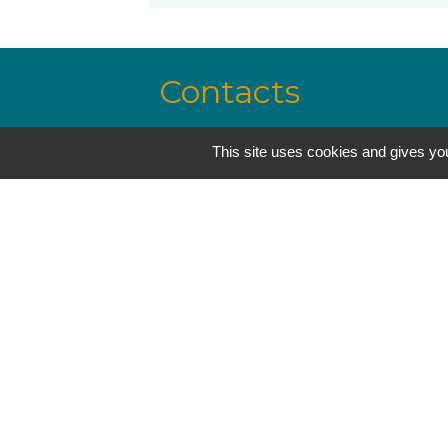
Contacts
Mairie de Lavelanet - lavelanet@
This site uses cookies and gives you
Hôtel de Ville - 7, avenue Alsace Lorr
09300 Lavelanet - FRANCE
+33 5 61 01 53 70
Jumelages
Trégueux, France
Melgaço, Portugal