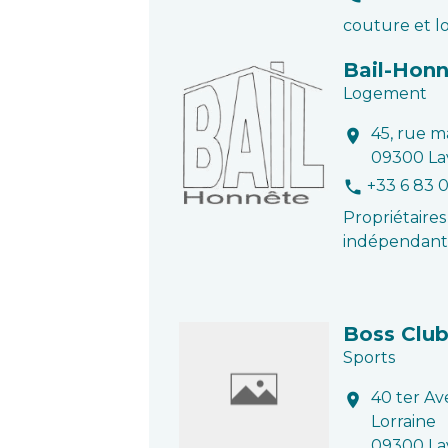
couture et loi
Bail-Hon
Logement
45, rue m
location_on
09300 La
+33 6 83 
phone
Propriétaires
indépendant
Boss Clu
Sports
40 ter A
location_on
Lorraine
09300 La