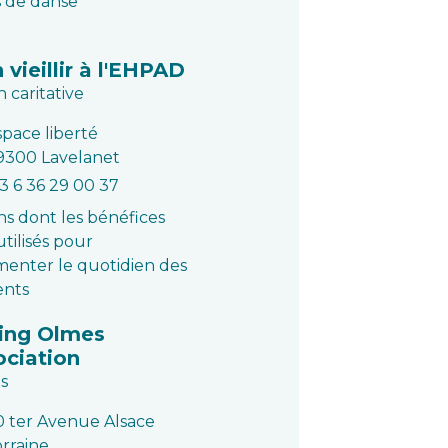
 de danse
 vieillir à l'EHPAD
n caritative
space liberté
9300 Lavelanet
3 6 36 29 00 37
ns dont les bénéfices
utilisés pour
enter le quotidien des
ents
ing Olmes
ociation
s
0 ter Avenue Alsace
orraine