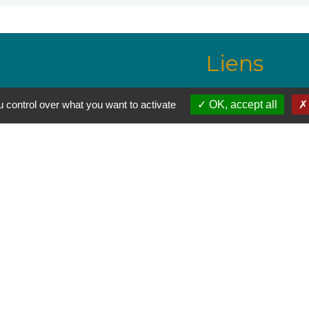
Liens
wanadoo.fr
Communauté de Co
 control over what you want to activate
OK, accept all
aine
Pays des Pyrénées 
Site officiel de l'O