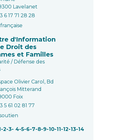
9300 Lavelanet
3 6 17 71 28 28
française
tre d'Information
le Droit des
mes et Familles
arité / Défense des
s
pace Olivier Carol, Bd
rançois Mitterand
9000 Foix
3 5 61 02 81 77
 soutien
1
-2
-3
-
4
-5
-6
-7
-8
-9
-10
-11
-12
-13
-14