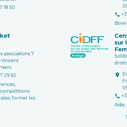
0
7 18 50
+3
phone
Boxe 
ket
Cen
sur 
Fem
s associations 7
Solid
t-Vincent
droit
miers
Es
location_on
97 29 62
F
icences,
0
 compétitions
+3
phone
les, former les
Aide,