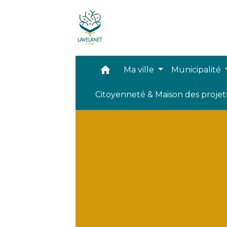
home
Ma ville
Municipalité
Citoyenneté & Maison des proje