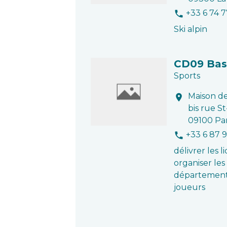
+33 6 74 7
phone
Ski alpin
CD09 Bas
Sports
Maison de
location_on
bis rue S
09100 Pa
+33 6 87 
phone
délivrer les l
organiser les
départementa
joueurs