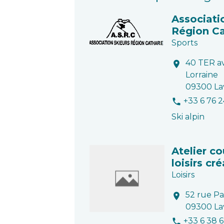
Associati
Région C
Sports
40 TER a
location_on
Lorraine
09300 La
+33 6 76 2
phone
Ski alpin
Atelier co
loisirs cr
Loisirs
52 rue P
location_on
09300 La
+33 6 38 
phone