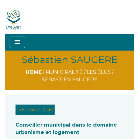
menu
Sébastien SAUGERE
HOME
/
MUNICIPALITÉ
/
LES ÉLUS
/
SÉBASTIEN SAUGERE
Les Conseillers
Conseiller municipal dans le domaine
urbanisme et logement