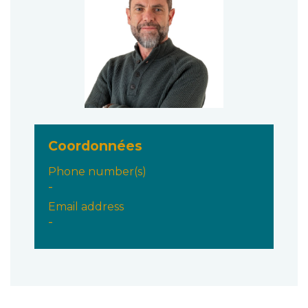
Coordonnées
Phone number(s)
-
Email address
-