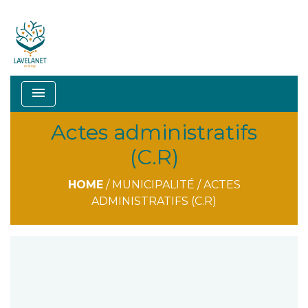
menu
Actes administratifs
(C.R)
HOME
/
MUNICIPALITÉ
/
ACTES
ADMINISTRATIFS (C.R)