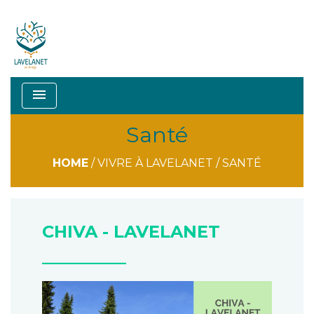
menu
Santé
HOME
/
VIVRE À LAVELANET
/
SANTÉ
CHIVA - LAVELANET
__________