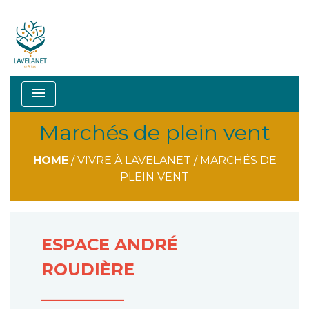
menu
Marchés de plein vent
HOME
/
VIVRE À LAVELANET
/
MARCHÉS DE
PLEIN VENT
ESPACE ANDRÉ
ROUDIÈRE
__________