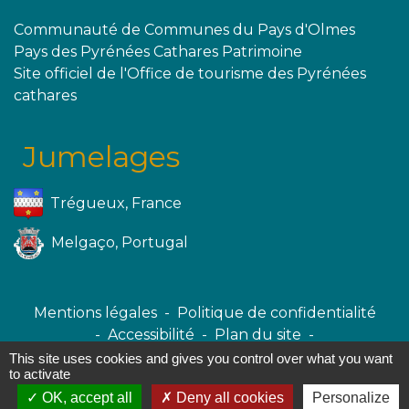
Communauté de Communes du Pays d'Olmes
Pays des Pyrénées Cathares Patrimoine
Site officiel de l'Office de tourisme des Pyrénées
cathares
Jumelages
Trégueux, France
Melgaço, Portugal
Mentions légales
-
Politique de confidentialité
-
Accessibilité
-
Plan du site
-
Gestion des cookies
This site uses cookies and gives you control over what you want
to activate
OK, accept all
Deny all cookies
Personalize
Site créé en partenariat avec Réseau des Communes