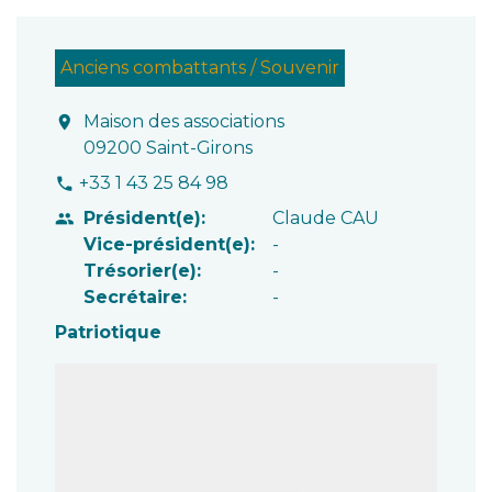
Anciens combattants / Souvenir
Maison des associations
location_on
09200 Saint-Girons
+33 1 43 25 84 98
phone
Président(e):
Claude CAU
people
Vice-président(e):
-
Trésorier(e):
-
Secrétaire:
-
Patriotique