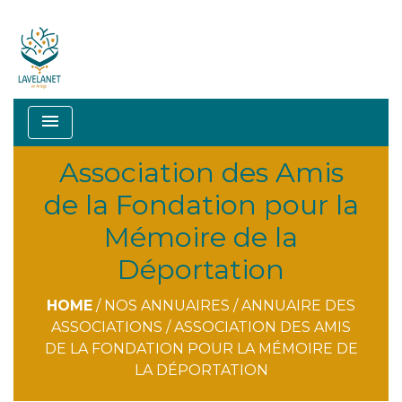
menu
Association des Amis
de la Fondation pour la
Mémoire de la
Déportation
HOME
/
NOS ANNUAIRES
/
ANNUAIRE DES
ASSOCIATIONS
/
ASSOCIATION DES AMIS
DE LA FONDATION POUR LA MÉMOIRE DE
LA DÉPORTATION